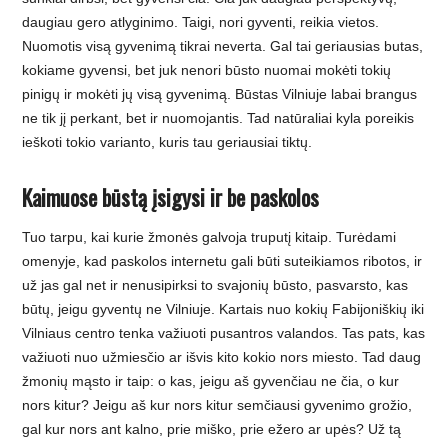
daugiau gero atlyginimo. Taigi, nori gyventi, reikia vietos.
Nuomotis visą gyvenimą tikrai neverta. Gal tai geriausias butas,
kokiame gyvensi, bet juk nenori būsto nuomai mokėti tokių
pinigų ir mokėti jų visą gyvenimą. Būstas Vilniuje labai brangus
ne tik jį perkant, bet ir nuomojantis. Tad natūraliai kyla poreikis
ieškoti tokio varianto, kuris tau geriausiai tiktų.
Kaimuose būstą įsigysi ir be paskolos
Tuo tarpu, kai kurie žmonės galvoja truputį kitaip. Turėdami
omenyje, kad paskolos internetu gali būti suteikiamos ribotos, ir
už jas gal net ir nenusipirksi to svajonių būsto, pasvarsto, kas
būtų, jeigu gyventų ne Vilniuje. Kartais nuo kokių Fabijoniškių iki
Vilniaus centro tenka važiuoti pusantros valandos. Tas pats, kas
važiuoti nuo užmiesčio ar išvis kito kokio nors miesto. Tad daug
žmonių mąsto ir taip: o kas, jeigu aš gyvenčiau ne čia, o kur
nors kitur? Jeigu aš kur nors kitur semčiausi gyvenimo grožio,
gal kur nors ant kalno, prie miško, prie ežero ar upės? Už tą