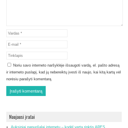
Noriu savo interneto naršyklėje išsaugoti vardą, el. pašto adresą
ir interneto puslapį, kad jų nebereiktų įvesti iš naujo, kai kitą kartą vėl
norėsiu parašyti komentarą.
Naujausi įrašai
Auksiniai papuošalai internetu – kodėl verta rinktis ARES