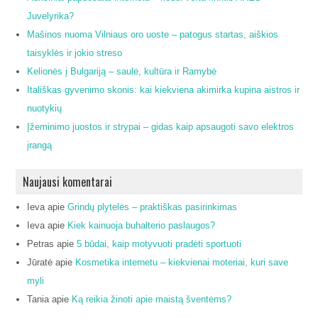
Juvelyrika?
Mašinos nuoma Vilniaus oro uoste – patogus startas, aiškios
taisyklės ir jokio streso
Kelionės į Bulgariją – saulė, kultūra ir Ramybė
Itališkas gyvenimo skonis: kai kiekviena akimirka kupina aistros ir
nuotykių
Įžeminimo juostos ir strypai – gidas kaip apsaugoti savo elektros
įrangą
Naujausi komentarai
Ieva
apie
Grindų plytelės – praktiškas pasirinkimas
Ieva
apie
Kiek kainuoja buhalterio paslaugos?
Petras
apie
5 būdai, kaip motyvuoti pradėti sportuoti
Jūratė
apie
Kosmetika internetu – kiekvienai moteriai, kuri save
myli
Tania
apie
Ką reikia žinoti apie maistą šventėms?