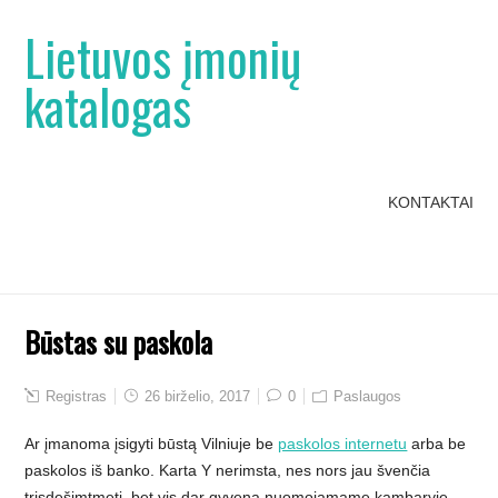
Lietuvos įmonių
katalogas
KONTAKTAI
Būstas su paskola
Registras
26 birželio, 2017
0
Paslaugos
Ar įmanoma įsigyti būstą Vilniuje be
paskolos internetu
arba be
paskolos iš banko. Karta Y nerimsta, nes nors jau švenčia
trisdešimtmetį, bet vis dar gyvena nuomojamame kambaryje