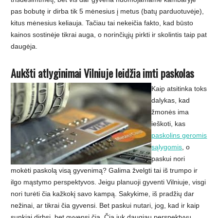
pas bobutę ir dirba tik 5 mėnesius į metus (batų parduotuvėje),
kitus mėnesius keliauja. Tačiau tai nekeičia fakto, kad būsto
kainos sostinėje tikrai auga, o norinčiųjų pirkti ir skolintis taip pat
daugėja.
Aukšti atlyginimai Vilniuje leidžia imti paskolas
Kaip atsitinka toks
dalykas, kad
žmonės ima
ieškoti, kas
paskolins geromis
sąlygomis
, o
paskui nori
mokėti paskolą visą gyvenimą? Galima žvelgti tai iš trumpo ir
ilgo mąstymo perspektyvos. Jeigu planuoji gyventi Vilniuje, visgi
nori turėti čia kažkokį savo kampą. Sakykime, iš pradžių dar
nežinai, ar tikrai čia gyvensi. Bet paskui nutari, jog, kad ir kaip
sunkiai dirbsi, bet gyvensi čia. Čia juk daugiau perspektyvų,