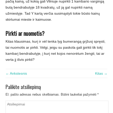
pačią kainą, už kokią gali Vilniuje nupirkti 1 kambario vargingą
butą bendrabutyje 18 kvadratų, už ją gal nupirkti namą
užmiestyje. Tad Y kartą verčia susimąstyti tokie būsto kainų
skirtumai mieste ir kaimuose.
Pirkti ar nuomotis?
Kitas klausimas, kurį ir vėl tenka lyg bumerangą grįžusį spręsti,
tai nuomotis ar pirkti. Vėlgi, jeigu su paskola gali įpirkti tik tokį
kambarį bendrabutyje, į kurį net kojos nenorėtum žengti, tai ar
verta jį išvis pirkti?
← Ankstesnis
Kitas →
Palikite atsiliepimą
El. pašto adresas nebus skelbiamas.
Būtini laukeliai pažymėti
*