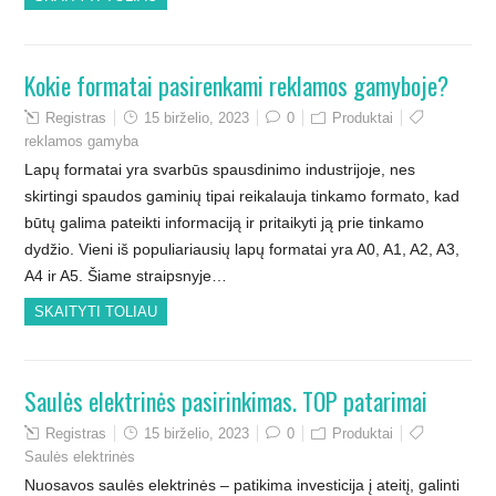
Kokie formatai pasirenkami reklamos gamyboje?
Registras
15 birželio, 2023
0
Produktai
reklamos gamyba
Lapų formatai yra svarbūs spausdinimo industrijoje, nes
skirtingi spaudos gaminių tipai reikalauja tinkamo formato, kad
būtų galima pateikti informaciją ir pritaikyti ją prie tinkamo
dydžio. Vieni iš populiariausių lapų formatai yra A0, A1, A2, A3,
A4 ir A5. Šiame straipsnyje…
SKAITYTI TOLIAU
Saulės elektrinės pasirinkimas. TOP patarimai
Registras
15 birželio, 2023
0
Produktai
Saulės elektrinės
Nuosavos saulės elektrinės – patikima investicija į ateitį, galinti