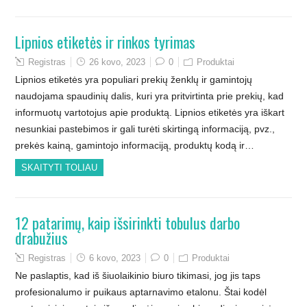
Lipnios etiketės ir rinkos tyrimas
Registras
26 kovo, 2023
0
Produktai
Lipnios etiketės yra populiari prekių ženklų ir gamintojų
naudojama spaudinių dalis, kuri yra pritvirtinta prie prekių, kad
informuotų vartotojus apie produktą. Lipnios etiketės yra iškart
nesunkiai pastebimos ir gali turėti skirtingą informaciją, pvz.,
prekės kainą, gamintojo informaciją, produktų kodą ir…
SKAITYTI TOLIAU
12 patarimų, kaip išsirinkti tobulus darbo
drabužius
Registras
6 kovo, 2023
0
Produktai
Ne paslaptis, kad iš šiuolaikinio biuro tikimasi, jog jis taps
profesionalumo ir puikaus aptarnavimo etalonu. Štai kodėl