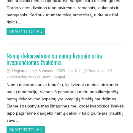
pastaraisiais metais išpopuliarėjo naujos biurų dizaino gairės.
Darbo vietos dizainas tapo atviresnis, ramesnis, jaukesnis ir
patogesnis. Kad sukurtumėte tokią atmosferą, turite atidžiai
rinktis…
SKAITYTI TOLIAU
Namų dekoravimas su namų kvapais arba
kvepiančiomis žvakėmis
Registras
5 vasario, 2023
0
Produktai
kvepiancios zvakes
,
namu kvapai
Namų dekoras nuolat tobulėjo, kiekvienais metais atsiranda
naujų tendencijų. Vienas iš pastaruoju metu populiarėjančių
namų dekoravimo aspektų yra kvapiųjų žvakių naudojimas.
Šiame straipsnyje mes išnagrinėsime, kodėl kvapiosios žvakės
tapo pagrindine daugelio namų dalimi ir kaip galite jas įtraukti į
savo…
SKAITYTI TOLIAU