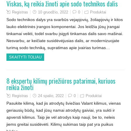
Viskas, ką reikia žinoti apie sodo technikos dalis
Registras
10 gruodžio, 2022
0
Produktai
Sodo technikos dalys yra svarbūs vejapjovių, žoliapjovių ir kitos
lauko elektrinės įrangos komponentai. Jos leidžia jūsų įrangai
tinkamai veikti, todėl svarbu įsigyti tinkamas dalis savo mašinai.
Nesvarbu, ar keičiate susidėvėjusias dalis, ar modernizuojate
turimą sodo techniką, supratimas apie įvairias turimas…
SKAITYTI TOLIAU
8 ekspertų kilimų priežiūros patarimai, kuriuos
reikia žinoti
Registras
24 spalio, 2022
0
Produktai
Pasukite kilimą, kad jis atrodytų šviežias Valant kilimus, vienas
geriausių būdų, kad jūsų namai atrodytų gaiviai, yra sukti ir
apversti kilimus. Taip jie vėl atrodys kaip nauji, be to, neleis
jiems greitai susidėvėti. Kilimų sukimas taip pat yra puikus