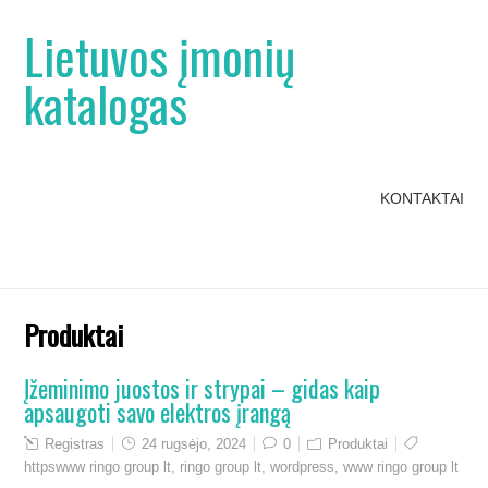
Lietuvos įmonių
katalogas
KONTAKTAI
Produktai
Įžeminimo juostos ir strypai – gidas kaip
apsaugoti savo elektros įrangą
Registras
24 rugsėjo, 2024
0
Produktai
httpswww ringo group lt
,
ringo group lt
,
wordpress
,
www ringo group lt