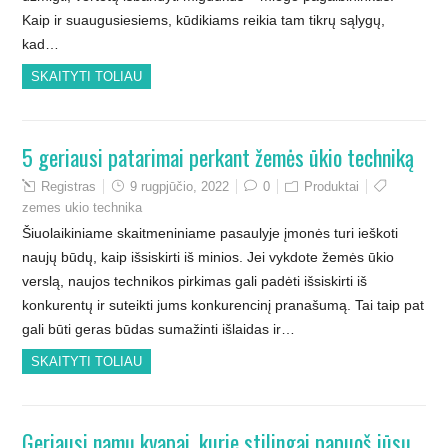
Kaip ir suaugusiesiems, kūdikiams reikia tam tikrų sąlygų,
kad…
SKAITYTI TOLIAU
5 geriausi patarimai perkant žemės ūkio techniką
Registras
9 rugpjūčio, 2022
0
Produktai
zemes ukio technika
Šiuolaikiniame skaitmeniniame pasaulyje įmonės turi ieškoti
naujų būdų, kaip išsiskirti iš minios. Jei vykdote žemės ūkio
verslą, naujos technikos pirkimas gali padėti išsiskirti iš
konkurentų ir suteikti jums konkurencinį pranašumą. Tai taip pat
gali būti geras būdas sumažinti išlaidas ir…
SKAITYTI TOLIAU
Geriausi namų kvapai, kurie stilingai papuoš jūsų