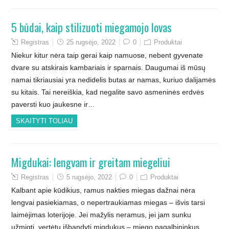
5 būdai, kaip stilizuoti miegamojo lovas
Registras
25 rugsėjo, 2022
0
Produktai
Niekur kitur nėra taip gerai kaip namuose, nebent gyvenate
dvare su atskirais kambariais ir sparnais. Daugumai iš mūsų
namai tikriausiai yra nedidelis butas ar namas, kuriuo dalijamės
su kitais. Tai nereiškia, kad negalite savo asmeninės erdvės
paversti kuo jaukesne ir…
SKAITYTI TOLIAU
Migdukai: lengvam ir greitam miegeliui
Registras
5 rugsėjo, 2022
0
Produktai
Kalbant apie kūdikius, ramus nakties miegas dažnai nėra
lengvai pasiekiamas, o nepertraukiamas miegas – išvis tarsi
laimėjimas loterijoje. Jei mažylis neramus, jei jam sunku
užmigti, vertėtų išbandyti migdukus – miego pagalbininkus.