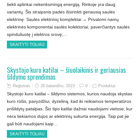
tiekti aplinkai nekenksmingą energiją. Rinkoje yra daug
variantų. Šis straipsnis padės išsirinkti geriausią saulės
elektrinę. Saulės elektrinių komplektai → Privalomi namų
elektrinės komponentai saulės kolektoriai, paverčiantys saulės
spinduliuotę į elektros srovę;…
SKAITYTI TOLIAU
Skystojo kuro katilai – šiuolaikinis ir geriausias
šildymo sprendimas
Registras
26 balandžio, 2023
0
Produktai
Skystojo kuro katilai – šildymo sistemos, kurios naudoja skystas
kuro rūšis, pavyzdžiui, dyzeliną, kad iki reikiamos temperatūros
prišildytų patalpas. Šio tipo katilai dažnai naudojami vietose, kur
nėra tiekiamos dujos ar elektrinių sukurta energija. Taip pat jie
gali būti naudojami kaip…
SKAITYTI TOLIAU