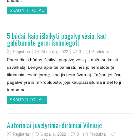
būdas…
SKAITYTI TOLIAU
5 būdai, kaip išlaikyti pagalvę vėsią, kad
galėtumėte gerai išsimiegoti
Registras
24 spalio, 2022
0
Produktai
Pagrindinis būdas išlaikyti pagalvę vėsią – dažniau keisti
užvalkalą. Lengva apie tai pamiršti, nes jo nematote (ir
tikriausiai esate įpratę, kad jis nėra švarus). Tačiau jei jūsų
pagalvė yra iš mikropluošto, joje kaupiasi šiluma ir dėl to ji
tampa ne…
SKAITYTI TOLIAU
Autoriniai juvelyriniai dirbiniai Vilniuje
Registras
6 spalio, 2022
0
Produktai