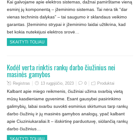
Kai galvojame apie elektros sistemas, dažnai pamirštame vieną
esminį jų komponentą – įžeminimo sistemas. Tai nėra tik “dar
vienas techninis dalykas” – tai saugumo ir sklandaus veikimo
garantas. Įžeminimo strypai ir įžeminimo laidai užtikrina, kad
bet kokia nutekėjusi elektros srovė…
SKAITYTI TOLIAU
Kodėl verta rinktis rankų darbo čiužinius nei
masinės gamybos
Registras
13 rugpjūčio, 2023
0
Produktai
Kalbant apie miego reikmenis, čiužiniai užima svarbią vietą
mūsų kasdieniame gyvenime. Esant gausybei pasirinkimo
galimybių, labai svarbu suvokti esminius skirtumus tarp rankų
darbo čiužinių ir jų masinės gamybos analogų, ypač kalbant
apie Ciuziniukaraliai.lt – išskirtinę parduotuvę, siūlančią rankų
darbo čiužinius…
SKAITYTI TOLIAU