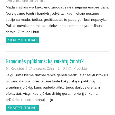
juvelyriniai dirbiniai Vilniuje
Mada ir stilius yra kiekvieno žmogaus neatsiejama esybės dalis.
Nors galime teigti irbandyti įrodyti tai, kad niekaip nesame
susiję su mada, tačiau, greičiausiai, to padaryti tikrai nepavyks.
Puikiai suvokiame tai, kad kiekvienas elementas yra stiliaus
detalė. O tai gali būti…
SKAITYTI TOLIAU
Grandinės pjūklams: ką reikėtų žinoti?
Registras
3 spalio, 2022
0
Produktai
Jeigu jums kieme dažnai tenka genėti medžius ar atlikti kitokius
pjovimo darbus, greičiausiai turite kokybišką ir patikimą
grandininį pjūklą, kuris padeda atlikti šiuos darbus greitai ir
efektyviai. Visgi, kad pjūklas dirbtų gerai, reikia jį tinkamai
prižiūrėti ir nuolat atnaujinti jo…
SKAITYTI TOLIAU