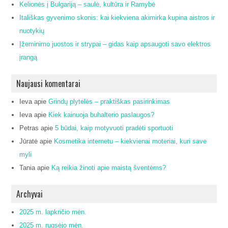
Kelionės į Bulgariją – saulė, kultūra ir Ramybė
Itališkas gyvenimo skonis: kai kiekviena akimirka kupina aistros ir
nuotykių
Įžeminimo juostos ir strypai – gidas kaip apsaugoti savo elektros
įrangą
Naujausi komentarai
Ieva
apie
Grindų plytelės – praktiškas pasirinkimas
Ieva
apie
Kiek kainuoja buhalterio paslaugos?
Petras
apie
5 būdai, kaip motyvuoti pradėti sportuoti
Jūratė
apie
Kosmetika internetu – kiekvienai moteriai, kuri save
myli
Tania
apie
Ką reikia žinoti apie maistą šventėms?
Archyvai
2025 m. lapkričio mėn.
2025 m. rugsėjo mėn.