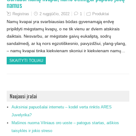
namus
Registras
2 rugpjūčio, 2022
1
Produktai
Namų kvapai yra svarbiausias būdas gyvenamąją erdvę
pripildyti mėgstamų kvapų, o ne tik vienu ar dviem atskirais
daiktais. Nesvarbu, ar mėgstate gaivų eukaliptą, sodrų
sandalmedį, ar ką nors egzotiškesnio, pavyzdžiui, ylang-ylang,
– namų kvapai tinka kiekvienam skoniui ir kiekvienam namų…
SKAITYTI TOLIAU
Naujausi įrašai
Auksiniai papuošalai internetu – kodėl verta rinktis ARES
Juvelyrika?
Mašinos nuoma Vilniaus oro uoste – patogus startas, aiškios
taisyklės ir jokio streso