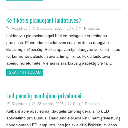
Ko tikėtis planuojant laidotuves?
Registras
5 vasario, 2023
0
Produktai
Laidotuvių planavimas gali būti emocingas ir sudėtingas
procesas. Planuodami laidotuves susidursite su daugybe
klausimų ir rūpesčių. Reikia apsvarstyti daugybę veiksnių – nuo
to, kur norite palaidoti savo artimąjį, iki to, kokių laidotuvių
apeigų norėtumėte. Vienas iš svarbiausių aspektų yra tai,…
SKAITYTI TOLIAU
Led panelių naudojimo privalumai
Registras
28 sausio, 2023
0
Produktai
Kalbant apie apšvietimą, daugelis žmonių gerai žino LED
apšvietimo privalumus. Daugumoje šiuolaikinių namų šviestuvų
naudojamos LED lemputės, nes jos skleidžia išskirtinį šviesos