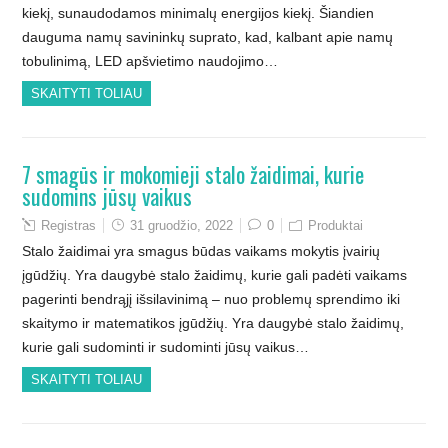
kiekį, sunaudodamos minimalų energijos kiekį. Šiandien
dauguma namų savininkų suprato, kad, kalbant apie namų
tobulinimą, LED apšvietimo naudojimo…
SKAITYTI TOLIAU
7 smagūs ir mokomieji stalo žaidimai, kurie
sudomins jūsų vaikus
Registras
31 gruodžio, 2022
0
Produktai
Stalo žaidimai yra smagus būdas vaikams mokytis įvairių
įgūdžių. Yra daugybė stalo žaidimų, kurie gali padėti vaikams
pagerinti bendrąjį išsilavinimą – nuo problemų sprendimo iki
skaitymo ir matematikos įgūdžių. Yra daugybė stalo žaidimų,
kurie gali sudominti ir sudominti jūsų vaikus…
SKAITYTI TOLIAU