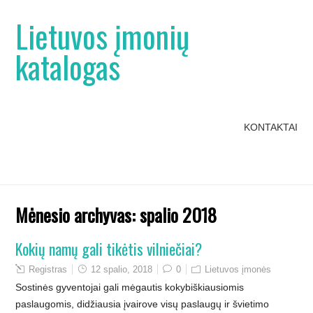
Lietuvos įmonių
katalogas
KONTAKTAI
Mėnesio archyvas:
spalio 2018
Kokių namų gali tikėtis vilniečiai?
Registras
12 spalio, 2018
0
Lietuvos įmonės
Sostinės gyventojai gali mėgautis kokybiškiausiomis
paslaugomis, didžiausia įvairove visų paslaugų ir švietimo