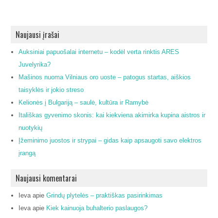
Naujausi įrašai
Auksiniai papuošalai internetu – kodėl verta rinktis ARES
Juvelyrika?
Mašinos nuoma Vilniaus oro uoste – patogus startas, aiškios
taisyklės ir jokio streso
Kelionės į Bulgariją – saulė, kultūra ir Ramybė
Itališkas gyvenimo skonis: kai kiekviena akimirka kupina aistros ir
nuotykių
Įžeminimo juostos ir strypai – gidas kaip apsaugoti savo elektros
įrangą
Naujausi komentarai
Ieva
apie
Grindų plytelės – praktiškas pasirinkimas
Ieva
apie
Kiek kainuoja buhalterio paslaugos?