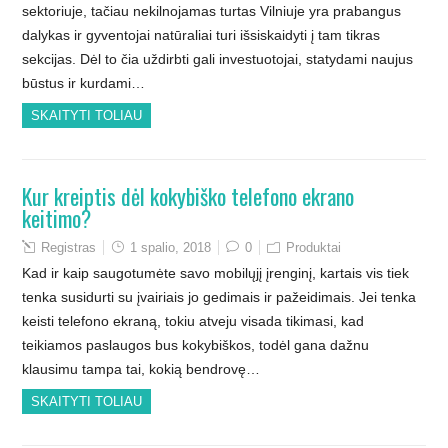
sektoriuje, tačiau nekilnojamas turtas Vilniuje yra prabangus
dalykas ir gyventojai natūraliai turi išsiskaidyti į tam tikras
sekcijas. Dėl to čia uždirbti gali investuotojai, statydami naujus
būstus ir kurdami…
SKAITYTI TOLIAU
Kur kreiptis dėl kokybiško telefono ekrano
keitimo?
Registras
1 spalio, 2018
0
Produktai
Kad ir kaip saugotumėte savo mobilųjį įrenginį, kartais vis tiek
tenka susidurti su įvairiais jo gedimais ir pažeidimais. Jei tenka
keisti telefono ekraną, tokiu atveju visada tikimasi, kad
teikiamos paslaugos bus kokybiškos, todėl gana dažnu
klausimu tampa tai, kokią bendrovę…
SKAITYTI TOLIAU