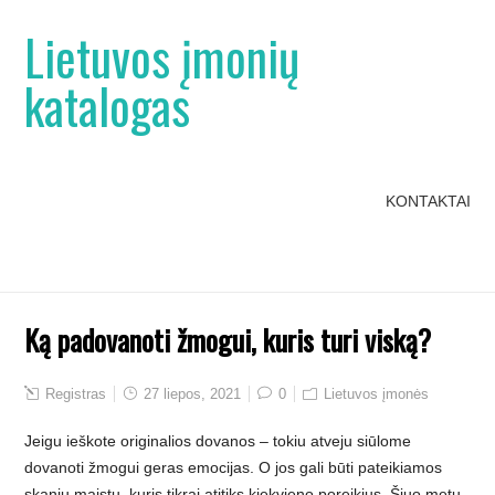
Lietuvos įmonių
katalogas
KONTAKTAI
Ką padovanoti žmogui, kuris turi viską?
Registras
27 liepos, 2021
0
Lietuvos įmonės
Jeigu ieškote originalios dovanos – tokiu atveju siūlome
dovanoti žmogui geras emocijas. O jos gali būti pateikiamos
skaniu maistu, kuris tikrai atitiks kiekvieno poreikius. Šiuo metu