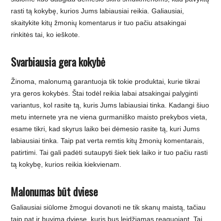
rasti tą kokybę, kurios Jums labiausiai reikia. Galiausiai,
skaitykite kitų žmonių komentarus ir tuo pačiu atsakingai
rinkitės tai, ko ieškote.
Svarbiausia gera kokybė
Žinoma, malonumą garantuoja tik tokie produktai, kurie tikrai
yra geros kokybės. Štai todėl reikia labai atsakingai palyginti
variantus, kol rasite tą, kuris Jums labiausiai tinka. Kadangi šiuo
metu internete yra ne viena gurmaniško maisto prekybos vieta,
esame tikri, kad skyrus laiko bei dėmesio rasite tą, kuri Jums
labiausiai tinka. Taip pat verta remtis kitų žmonių komentarais,
patirtimi. Tai gali padėti sutaupyti šiek tiek laiko ir tuo pačiu rasti
tą kokybę, kurios reikia kiekvienam.
Malonumas būt dviese
Galiausiai siūlome žmogui dovanoti ne tik skanų maistą, tačiau
taip pat ir buvimą dviese, kuris bus leidžiamas reaguojant. Tai