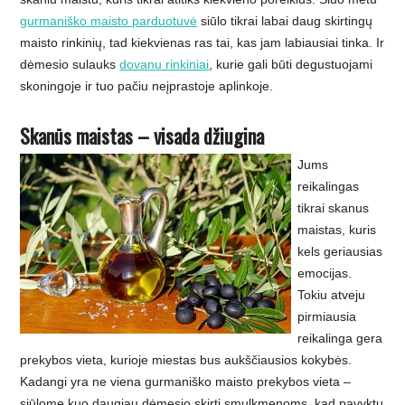
gurmaniško maisto parduotuvė
siūlo tikrai labai daug skirtingų
maisto rinkinių, tad kiekvienas ras tai, kas jam labiausiai tinka. Ir
dėmesio sulauks
dovanu rinkiniai
, kurie gali būti degustuojami
skoningoje ir tuo pačiu neįprastoje aplinkoje.
Skanūs maistas – visada džiugina
Jums
reikalingas
tikrai skanus
maistas, kuris
kels geriausias
emocijas.
Tokiu atveju
pirmiausia
reikalinga gera
prekybos vieta, kurioje miestas bus aukščiausios kokybės.
Kadangi yra ne viena gurmaniško maisto prekybos vieta –
siūlome kuo daugiau dėmesio skirti smulkmenoms, kad pavyktų