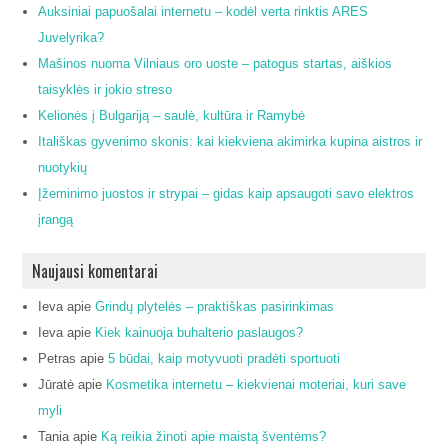
Auksiniai papuošalai internetu – kodėl verta rinktis ARES
Juvelyrika?
Mašinos nuoma Vilniaus oro uoste – patogus startas, aiškios
taisyklės ir jokio streso
Kelionės į Bulgariją – saulė, kultūra ir Ramybė
Itališkas gyvenimo skonis: kai kiekviena akimirka kupina aistros ir
nuotykių
Įžeminimo juostos ir strypai – gidas kaip apsaugoti savo elektros
įrangą
Naujausi komentarai
Ieva
apie
Grindų plytelės – praktiškas pasirinkimas
Ieva
apie
Kiek kainuoja buhalterio paslaugos?
Petras
apie
5 būdai, kaip motyvuoti pradėti sportuoti
Jūratė
apie
Kosmetika internetu – kiekvienai moteriai, kuri save
myli
Tania
apie
Ką reikia žinoti apie maistą šventėms?