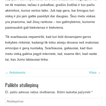
ne tik maistas, tačiau ir pokalbiai, gražūs žodžiai ir tuo pačiu
akimirkos, kurios vertos laiko. Juk taip gera, kai žmogus turi
viską ir jūs jam galite pasiūlyti dar daugiau. Šiuo metu viskas
yra įmanoma, tad Jūsų rankose – tos galimybėmis, kuriomis
pasinaudoti gali kiekvienas ir kiekviena.
Tik svarbiausia nepamiršti, kad turi būti dovanojami geros
kokybės rinkiniai, kadangi tik tokiu atveju dovana neš malonias
emocijas ir gerą nuotaiką. Svarbiausia, galiausiai, kad šiuo
metu viską galima įsigyti internete, tad, esame tikri, kad rasite
tai, kas Jums labiausiai tinka.
← Ankstesnis
Kitas →
Palikite atsiliepimą
El. pašto adresas nebus skelbiamas.
Būtini laukeliai pažymėti
*