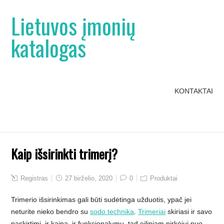
Lietuvos įmonių
katalogas
KONTAKTAI
Kaip išsirinkti trimerį?
Registras
27 birželio, 2020
0
Produktai
Trimerio išsirinkimas gali būti sudėtinga užduotis, ypač jei
neturite nieko bendro su
sodo technika
.
Trimeriai
skiriasi ir savo
paskirtimi, ir kaina, ir funkcionalumu, tad eiliniam pirkėjui nuo