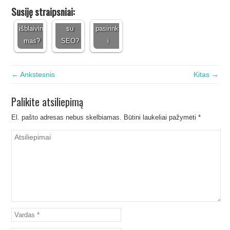
kaip
pasiekti
dovana:
Susiję straipsniai:
vyksta
sėkmę
ką
išblaivini
su
pasirinkt
mas?
SEO?
i
← Ankstesnis
Kitas →
Palikite atsiliepimą
El. pašto adresas nebus skelbiamas.
Būtini laukeliai pažymėti
*