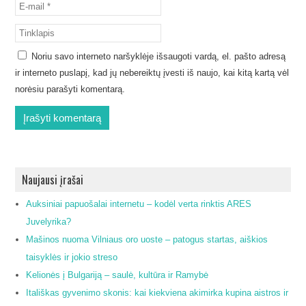
Noriu savo interneto naršyklėje išsaugoti vardą, el. pašto adresą
ir interneto puslapį, kad jų nebereiktų įvesti iš naujo, kai kitą kartą vėl
norėsiu parašyti komentarą.
Naujausi įrašai
Auksiniai papuošalai internetu – kodėl verta rinktis ARES
Juvelyrika?
Mašinos nuoma Vilniaus oro uoste – patogus startas, aiškios
taisyklės ir jokio streso
Kelionės į Bulgariją – saulė, kultūra ir Ramybė
Itališkas gyvenimo skonis: kai kiekviena akimirka kupina aistros ir