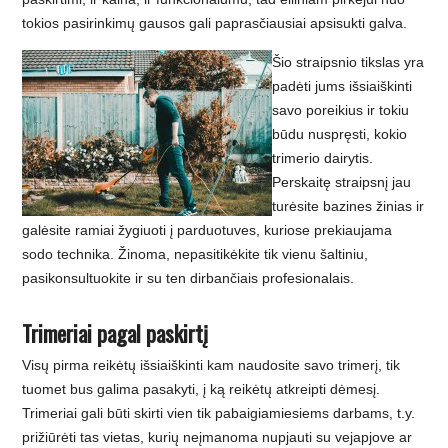
tokios pasirinkimų gausos gali paprasčiausiai apsisukti galva.
Šio straipsnio tikslas yra
padėti jums išsiaiškinti
savo poreikius ir tokiu
būdu nuspręsti, kokio
trimerio dairytis.
Perskaitę straipsnį jau
turėsite bazines žinias ir
galėsite ramiai žygiuoti į parduotuves, kuriose prekiaujama
sodo technika. Žinoma, nepasitikėkite tik vienu šaltiniu,
pasikonsultuokite ir su ten dirbančiais profesionalais.
Trimeriai pagal paskirtį
Visų pirma reikėtų išsiaiškinti kam naudosite savo trimerį, tik
tuomet bus galima pasakyti, į ką reikėtų atkreipti dėmesį.
Trimeriai gali būti skirti vien tik pabaigiamiesiems darbams, t.y.
prižiūrėti tas vietas, kurių neįmanoma nupjauti su vejapjove ar