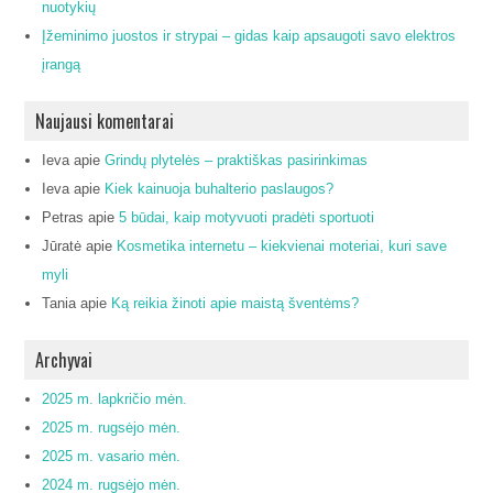
nuotykių
Įžeminimo juostos ir strypai – gidas kaip apsaugoti savo elektros
įrangą
Naujausi komentarai
Ieva
apie
Grindų plytelės – praktiškas pasirinkimas
Ieva
apie
Kiek kainuoja buhalterio paslaugos?
Petras
apie
5 būdai, kaip motyvuoti pradėti sportuoti
Jūratė
apie
Kosmetika internetu – kiekvienai moteriai, kuri save
myli
Tania
apie
Ką reikia žinoti apie maistą šventėms?
Archyvai
2025 m. lapkričio mėn.
2025 m. rugsėjo mėn.
2025 m. vasario mėn.
2024 m. rugsėjo mėn.