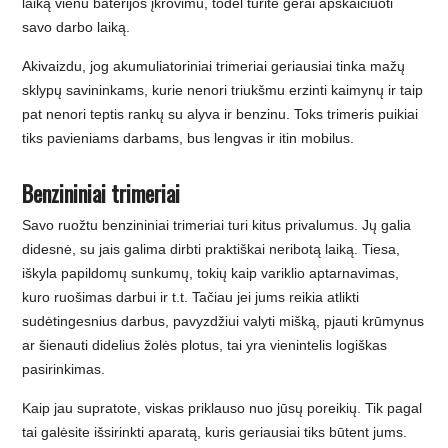
laiką vienu baterijos įkrovimu, todėl turite gerai apskaičiuoti
savo darbo laiką.
Akivaizdu, jog akumuliatoriniai trimeriai geriausiai tinka mažų
sklypų savininkams, kurie nenori triukšmu erzinti kaimynų ir taip
pat nenori teptis rankų su alyva ir benzinu. Toks trimeris puikiai
tiks pavieniams darbams, bus lengvas ir itin mobilus.
Benzininiai trimeriai
Savo ruožtu benzininiai trimeriai turi kitus privalumus. Jų galia
didesnė, su jais galima dirbti praktiškai neribotą laiką. Tiesa,
iškyla papildomų sunkumų, tokių kaip variklio aptarnavimas,
kuro ruošimas darbui ir t.t. Tačiau jei jums reikia atlikti
sudėtingesnius darbus, pavyzdžiui valyti mišką, pjauti krūmynus
ar šienauti didelius žolės plotus, tai yra vienintelis logiškas
pasirinkimas.
Namų
Kaip jau supratote, viskas priklauso nuo jūsų poreikių. Tik pagal
kvapai
tai galėsite išsirinkti aparatą, kuris geriausiai tiks būtent jums.
Kaip
kaip