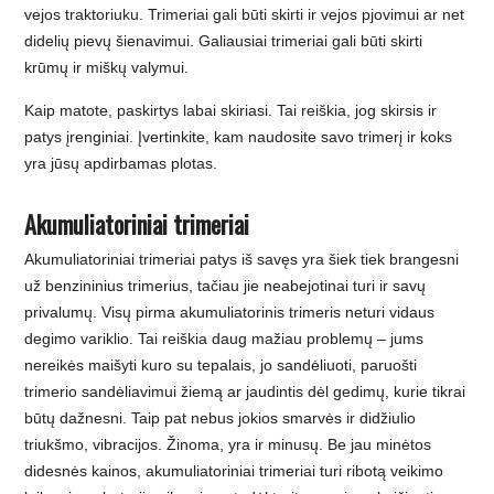
vejos traktoriuku. Trimeriai gali būti skirti ir vejos pjovimui ar net
didelių pievų šienavimui. Galiausiai trimeriai gali būti skirti
krūmų ir miškų valymui.
Kaip matote, paskirtys labai skiriasi. Tai reiškia, jog skirsis ir
patys įrenginiai. Įvertinkite, kam naudosite savo trimerį ir koks
yra jūsų apdirbamas plotas.
Akumuliatoriniai trimeriai
Akumuliatoriniai trimeriai patys iš savęs yra šiek tiek brangesni
už benzininius trimerius, tačiau jie neabejotinai turi ir savų
privalumų. Visų pirma akumuliatorinis trimeris neturi vidaus
degimo variklio. Tai reiškia daug mažiau problemų – jums
nereikės maišyti kuro su tepalais, jo sandėliuoti, paruošti
trimerio sandėliavimui žiemą ar jaudintis dėl gedimų, kurie tikrai
būtų dažnesni. Taip pat nebus jokios smarvės ir didžiulio
triukšmo, vibracijos. Žinoma, yra ir minusų. Be jau minėtos
didesnės kainos, akumuliatoriniai trimeriai turi ribotą veikimo