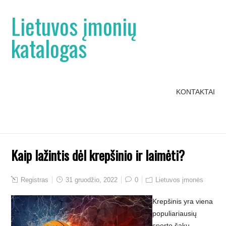
Lietuvos įmonių
katalogas
KONTAKTAI
Kaip lažintis dėl krepšinio ir laimėti?
Registras
31 gruodžio, 2022
0
Lietuvos įmonės
Krepšinis yra viena
populiariausių
sporto šakų