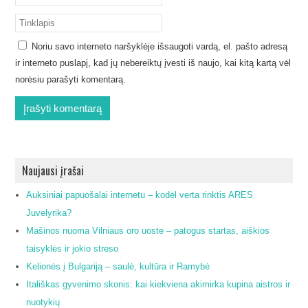
Noriu savo interneto naršyklėje išsaugoti vardą, el. pašto adresą
ir interneto puslapį, kad jų nebereiktų įvesti iš naujo, kai kitą kartą vėl
norėsiu parašyti komentarą.
Naujausi įrašai
Auksiniai papuošalai internetu – kodėl verta rinktis ARES
Juvelyrika?
Mašinos nuoma Vilniaus oro uoste – patogus startas, aiškios
taisyklės ir jokio streso
Kelionės į Bulgariją – saulė, kultūra ir Ramybė
Itališkas gyvenimo skonis: kai kiekviena akimirka kupina aistros ir
nuotykių