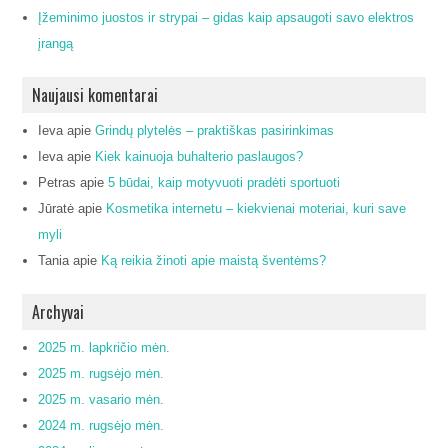
Įžeminimo juostos ir strypai – gidas kaip apsaugoti savo elektros
įrangą
Naujausi komentarai
Ieva
apie
Grindų plytelės – praktiškas pasirinkimas
Ieva
apie
Kiek kainuoja buhalterio paslaugos?
Petras
apie
5 būdai, kaip motyvuoti pradėti sportuoti
Jūratė
apie
Kosmetika internetu – kiekvienai moteriai, kuri save
myli
Tania
apie
Ką reikia žinoti apie maistą šventėms?
Archyvai
2025 m. lapkričio mėn.
2025 m. rugsėjo mėn.
2025 m. vasario mėn.
2024 m. rugsėjo mėn.