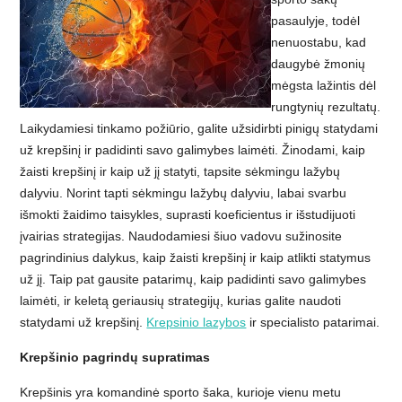
pasaulyje, todėl
nenuostabu, kad
daugybė žmonių
mėgsta lažintis dėl
rungtynių rezultatų.
Laikydamiesi tinkamo požiūrio, galite užsidirbti pinigų statydami
už krepšinį ir padidinti savo galimybes laimėti. Žinodami, kaip
žaisti krepšinį ir kaip už jį statyti, tapsite sėkmingu lažybų
dalyviu. Norint tapti sėkmingu lažybų dalyviu, labai svarbu
išmokti žaidimo taisykles, suprasti koeficientus ir išstudijuoti
įvairias strategijas. Naudodamiesi šiuo vadovu sužinosite
pagrindinius dalykus, kaip žaisti krepšinį ir kaip atlikti statymus
už jį. Taip pat gausite patarimų, kaip padidinti savo galimybes
laimėti, ir keletą geriausių strategijų, kurias galite naudoti
statydami už krepšinį.
Krepsinio lazybos
ir specialisto patarimai.
Krepšinio pagrindų supratimas
Krepšinis yra komandinė sporto šaka, kurioje vienu metu