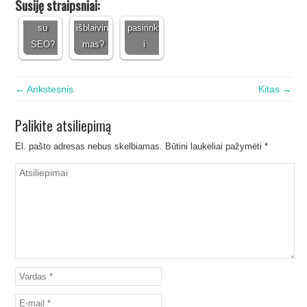
Susiję straipsniai:
sėkmę
vyksta
ką
su
išblaivini
pasirinkt
SEO?
mas?
i
← Ankstesnis
Kitas →
Palikite atsiliepimą
El. pašto adresas nebus skelbiamas.
Būtini laukeliai pažymėti
*