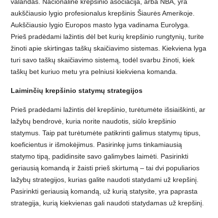
valandas. Nacionalinė krepšinio asociacija, arba NBA, yra
aukščiausio lygio profesionalus krepšinis Šiaurės Amerikoje.
Aukščiausio lygio Europos masto lyga vadinama Eurolyga.
Prieš pradėdami lažintis dėl bet kurių krepšinio rungtynių, turite
žinoti apie skirtingas taškų skaičiavimo sistemas. Kiekviena lyga
turi savo taškų skaičiavimo sistemą, todėl svarbu žinoti, kiek
taškų bet kuriuo metu yra pelniusi kiekviena komanda.
Laiminčių krepšinio statymų strategijos
Prieš pradėdami lažintis dėl krepšinio, turėtumėte išsiaiškinti, ar
lažybų bendrovė, kuria norite naudotis, siūlo krepšinio
statymus. Taip pat turėtumėte patikrinti galimus statymų tipus,
koeficientus ir išmokėjimus. Pasirinkę jums tinkamiausią
statymo tipą, padidinsite savo galimybes laimėti. Pasirinkti
geriausią komandą ir žaisti prieš skirtumą – tai dvi populiarios
lažybų strategijos, kurias galite naudoti statydami už krepšinį.
Namų
Pasirinkti geriausią komandą, už kurią statysite, yra paprasta
kvapai
strategija, kurią kiekvienas gali naudoti statydamas už krepšinį.
Kaip
kaip
pasiekti
kaip
dovana: