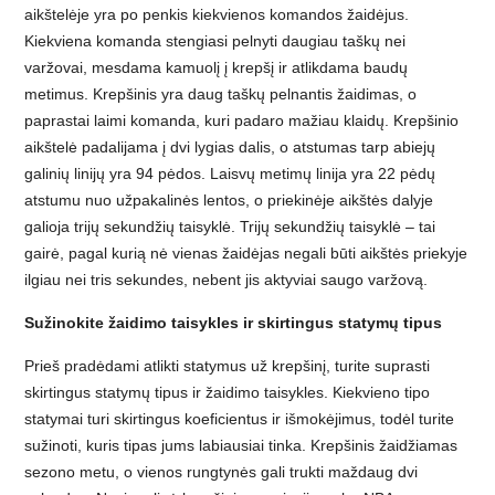
aikštelėje yra po penkis kiekvienos komandos žaidėjus.
Kiekviena komanda stengiasi pelnyti daugiau taškų nei
varžovai, mesdama kamuolį į krepšį ir atlikdama baudų
metimus. Krepšinis yra daug taškų pelnantis žaidimas, o
paprastai laimi komanda, kuri padaro mažiau klaidų. Krepšinio
aikštelė padalijama į dvi lygias dalis, o atstumas tarp abiejų
galinių linijų yra 94 pėdos. Laisvų metimų linija yra 22 pėdų
atstumu nuo užpakalinės lentos, o priekinėje aikštės dalyje
galioja trijų sekundžių taisyklė. Trijų sekundžių taisyklė – tai
gairė, pagal kurią nė vienas žaidėjas negali būti aikštės priekyje
ilgiau nei tris sekundes, nebent jis aktyviai saugo varžovą.
Sužinokite žaidimo taisykles ir skirtingus statymų tipus
Prieš pradėdami atlikti statymus už krepšinį, turite suprasti
skirtingus statymų tipus ir žaidimo taisykles. Kiekvieno tipo
statymai turi skirtingus koeficientus ir išmokėjimus, todėl turite
sužinoti, kuris tipas jums labiausiai tinka. Krepšinis žaidžiamas
sezono metu, o vienos rungtynės gali trukti maždaug dvi