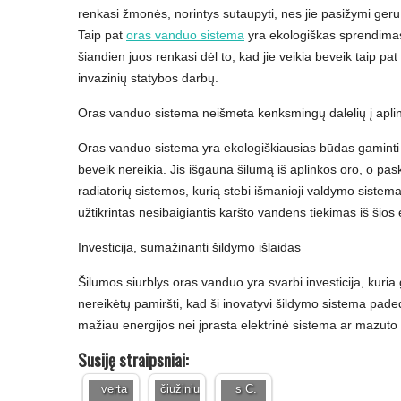
renkasi žmonės, norintys sutaupyti, nes jie pasižymi geru k
Taip pat
oras vanduo sistema
yra ekologiškas sprendimas
šiandien juos renkasi dėl to, kad jie veikia beveik taip pat
invazinių statybos darbų.
Oras vanduo sistema neišmeta kenksmingų dalelių į apli
Oras vanduo sistema yra ekologiškiausias būdas gaminti k
beveik nereikia. Jis išgauna šilumą iš aplinkos oro, o pa
radiatorių sistemos, kurią stebi išmanioji valdymo sistema
užtikrintas nesibaigiantis karšto vandens tiekimas iš šios 
Investicija, sumažinanti šildymo išlaidas
Auksinia
Retinolis
Šilumos siurblys oras vanduo yra svarbi investicija, kuria 
i
Kodėl
,
nereikėtų pamiršti, kad ši inovatyvi šildymo sistema pade
papuoša
verta
hialūron
mažiau energijos nei įprasta elektrinė sistema ar mazuto k
lai
rinktis
o rūgštis
internetu
rankų
ir
Susiję straipsniai:
- kodėl
darbo
vitamina
verta
čiužiniu
s C.