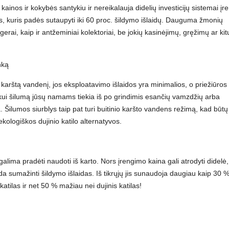
ainos ir kokybės santykiu ir nereikalauja didelių investicijų sistemai įre
, kuris padės sutaupyti iki 60 proc. šildymo išlaidų. Dauguma žmonių
 gerai, kaip ir antžeminiai kolektoriai, be jokių kasinėjimų, gręžimų ar kit
nką
arštą vandenį, jos eksploatavimo išlaidos yra minimalios, o priežiūros
skui šilumą jūsų namams tiekia iš po grindimis esančių vamzdžių arba
. Šilumos siurblys taip pat turi buitinio karšto vandens režimą, kad būtų
ekologiškos dujinio katilo alternatyvos.
galima pradėti naudoti iš karto. Nors įrengimo kaina gali atrodyti didelė,
da sumažinti šildymo išlaidas. Iš tikrųjų jis sunaudoja daugiau kaip 30 
atilas ir net 50 % mažiau nei dujinis katilas!