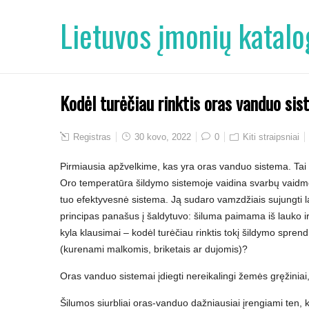
Lietuvos įmonių katalo
Kodėl turėčiau rinktis oras vanduo si
Registras
30 kovo, 2022
0
Kiti straipsniai
Pirmiausia apžvelkime, kas yra oras vanduo sistema. Tai s
Oro temperatūra šildymo sistemoje vaidina svarbų vaidme
tuo efektyvesnė sistema. Ją sudaro vamzdžiais sujungti lau
principas panašus į šaldytuvo: šiluma paimama iš lauko i
kyla klausimai – kodėl turėčiau rinktis tokį šildymo spre
(kurenami malkomis, briketais ar dujomis)?
Oras vanduo sistemai įdiegti nereikalingi žemės gręžiniai,
Šilumos siurbliai oras-vanduo dažniausiai įrengiami ten, k