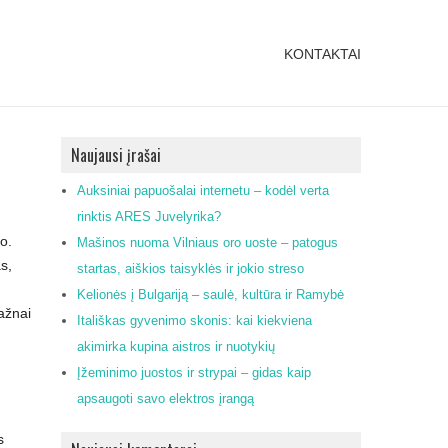
KONTAKTAI
Naujausi įrašai
Auksiniai papuošalai internetu – kodėl verta
rinktis ARES Juvelyrika?
o.
Mašinos nuoma Vilniaus oro uoste – patogus
s,
startas, aiškios taisyklės ir jokio streso
Kelionės į Bulgariją – saulė, kultūra ir Ramybė
ažnai
Itališkas gyvenimo skonis: kai kiekviena
akimirka kupina aistros ir nuotykių
Įžeminimo juostos ir strypai – gidas kaip
apsaugoti savo elektros įrangą
s