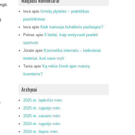
Naujausi komentarai
ngti.
Ieva
apie
Grindų plytelės – praktiškas
ų
pasirinkimas
Ieva
apie
Kiek kainuoja buhalterio paslaugos?
Petras
apie
5 būdai, kaip motyvuoti pradėti
sportuoti
Jūratė
apie
Kosmetika internetu – kiekvienai
moteriai, kuri save myli
Tania
apie
Ką reikia žinoti apie maistą
šventėms?
Archyvai
2025 m. lapkričio mėn.
%
2025 m. rugsėjo mėn.
2025 m. vasario mėn.
2024 m. rugsėjo mėn.
2024 m. liepos mėn.