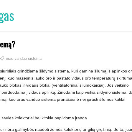
gas
stemą?
oras-vanduo sistema
iurbliais grindžiama šildymo sistema, kuri gamina šilumą iš aplinkos or
nį: kuo mažesnis lauko oro ir pastato vidaus oro temperatūrų skirtuma
ko blokas ir vidaus blokai (ventiliatoriniai šilumokaičiai). Jos veikimo
r perduodama į vidaus aplinką. Žinodami kaip veikia šildymo sistema, d
ndimą; kuo oras vanduo sistema pranašesnė nei įprasti šilumos katilai
 saulės kolektoriai bei kitokia papildoma įranga
ur nėra galimybės naudoti žemės kolektorių ar gilių gręžinių. Be to, juo