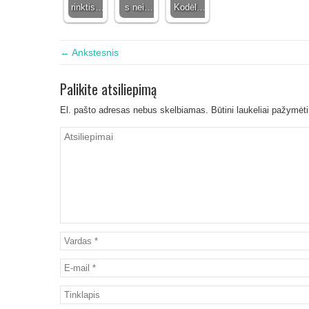
rinktis…
s nei…
Kodėl…
← Ankstesnis
Palikite atsiliepimą
El. pašto adresas nebus skelbiamas.
Būtini laukeliai pažymėt