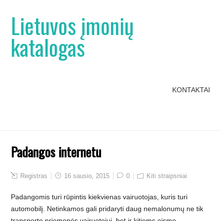
Lietuvos įmonių
katalogas
KONTAKTAI
Padangos internetu
Registras
16 sausio, 2015
0
Kiti straipsniai
Padangomis turi rūpintis kiekvienas vairuotojas, kuris turi
automobilį. Netinkamos gali pridaryti daug nemalonumų ne tik
transporto priemonės vairuotojui, bet ir kitiems eismo