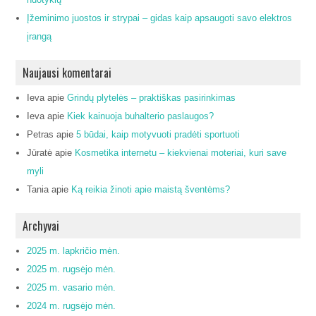
Įžeminimo juostos ir strypai – gidas kaip apsaugoti savo elektros
įrangą
Naujausi komentarai
Ieva
apie
Grindų plytelės – praktiškas pasirinkimas
Ieva
apie
Kiek kainuoja buhalterio paslaugos?
Petras
apie
5 būdai, kaip motyvuoti pradėti sportuoti
Jūratė
apie
Kosmetika internetu – kiekvienai moteriai, kuri save
myli
Tania
apie
Ką reikia žinoti apie maistą šventėms?
Archyvai
2025 m. lapkričio mėn.
2025 m. rugsėjo mėn.
2025 m. vasario mėn.
2024 m. rugsėjo mėn.