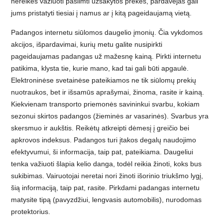
nereikės važiuoti pasiimti užsakytos prekės, pardavėjas gali
jums pristatyti tiesiai į namus ar į kitą pageidaujamą vietą.
Padangos internetu siūlomos daugelio įmonių. Čia vykdomos
akcijos, išpardavimai, kurių metu galite nusipirkti
pageidaujamas padangas už mažesnę kainą. Pirkti internetu
patikima, klysta tie, kurie mano, kad tai gali būti apgaulė.
Elektroninėse svetainėse pateikiamos ne tik siūlomų prekių
nuotraukos, bet ir išsamūs aprašymai, žinoma, rasite ir kainą.
Kiekvienam transporto priemonės savininkui svarbu, kokiam
sezonui skirtos padangos (žieminės ar vasarinės). Svarbus yra
skersmuo ir aukštis. Reikėtų atkreipti dėmesį į greičio bei
apkrovos indeksus. Padangos turi įtakos degalų naudojimo
efektyvumui, ši informacija, taip pat, pateikiama. Daugeliui
tenka važiuoti šlapia kelio danga, todėl reikia žinoti, koks bus
sukibimas. Vairuotojai neretai nori žinoti išorinio triukšmo lygį,
Auksinia
šią informaciją, taip pat, rasite. Pirkdami padangas internetu
i
matysite tipą (pavyzdžiui, lengvasis automobilis), nurodomas
papuoša
protektorius.
lai