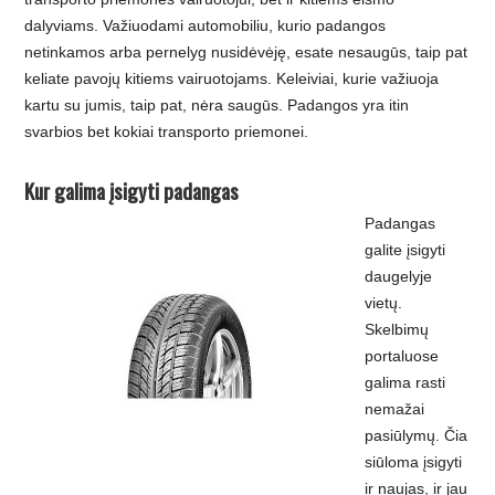
dalyviams. Važiuodami automobiliu, kurio padangos
netinkamos arba pernelyg nusidėvėję, esate nesaugūs, taip pat
keliate pavojų kitiems vairuotojams. Keleiviai, kurie važiuoja
kartu su jumis, taip pat, nėra saugūs. Padangos yra itin
svarbios bet kokiai transporto priemonei.
Kur galima įsigyti padangas
Padangas
galite įsigyti
daugelyje
vietų.
Skelbimų
portaluose
galima rasti
nemažai
pasiūlymų. Čia
siūloma įsigyti
ir naujas, ir jau