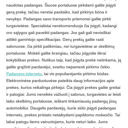
naudotas padangas. Šiuose portaluose pirkdami galite įsigyti
gerą prekę, tačiau neretai pasitaiko, kad pirkinys būna ir
nevykęs. Padangas savo transporto priemonei galite pirkti
turgavietėse. Specialistai nerekomenduoja čia įsigyti, kadangi
oro sąlygos gali paveikti padangas. Jos gali gali nevisiškai
atitikti gamintojo specifikacijas. Gerų prekių galite rasti
salonuose, čia pirkti patikimiau, nei turgavietėse ar skelbimų
portaluose. Mokėti galite brangiau, tačiau įsigysite tikrai
kokybiškas prekes. Nutikus taip, kad įsigyta prekė netinkama, ją
galite grąžinti pardavėjui, svarbu nepamesti pirkimo čekio.
Padangos internetu
, tai vis populiarėjantis pirkimo būdas.
Elektroninėse parduotuvėse pateikta daug informacijos apie
prekes, kurios reikalinga pirkėjui. Čia įsigyti prekes galite greitai
ir patogiai. Jums nereikės važiuoti į salonus, turgavietes ar leisti
laiko skelbimų portaluose, ieškant tinkamiausių padangų jūsų
automobiliui. Daugelis pardavėjų, kurie siūlo įsigyti padangas
internetu, prekes pristato netaikydami papildomo mokesčio. Tai
labai patogu tiems vairuotojams, kurie neturi laiko. Jums