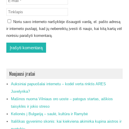
Noriu savo interneto naršyklėje išsaugoti vardą, el. pašto adresą
ir interneto puslapį, kad jų nebereiktų įvesti iš naujo, kai kitą kartą vėl
norėsiu parašyti komentarą.
Naujausi įrašai
Auksiniai papuošalai internetu – kodėl verta rinktis ARES
Juvelyrika?
Mašinos nuoma Vilniaus oro uoste – patogus startas, aiškios
taisyklės ir jokio streso
Kelionės į Bulgariją – saulė, kultūra ir Ramybė
Itališkas gyvenimo skonis: kai kiekviena akimirka kupina aistros ir
nuotykių