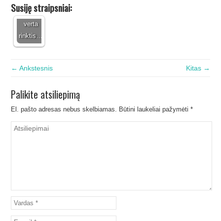
internetu
Susiję straipsniai:
- kodėl
verta
rinktis…
← Ankstesnis
Kitas →
Palikite atsiliepimą
El. pašto adresas nebus skelbiamas.
Būtini laukeliai pažymėti
*