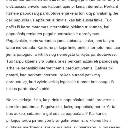
didžiausias privalumas kalbant apie pirkimą internetu. Perkant
fizinėje papuošalų parduotuvėje pirkėjai turi kitą privalumą. Jie
gali papuošalus apžiūrėti ir rinktis, kas labiausiai tinka. Tuo
pačiu iš karto matomas internetinio pirkimo trūkumas, kai
papuošalą renkatės pagal nuotraukas ir aprašymus.
Pagalvokite, kuris variantas jums labiausiai tinka, nes tai yra
labai individualu. Kai kurie pirkėjai linkę pirkti internetu, nes taip
jiems patogiau, o kiti tiesiog nemėgsta lankytis parduotuvėse.
Tuo tarpu kitiems yra būtina prieš perkant apžiūrėti papuošalą
arba jie nepasitiki internetinėmis parduotuvėmis. Galima tik
patarti, kad perkant internetu reikės surasti patikimą
parduotuvę, kuri vykdo veiklą legaliai ir tuomet bus saugu iš
tokios parduotuvės pirkti.
Ne visi pirkėjai žino, kaip rinktis papuošalus, todėl praverstų
tam tikri patarimai. Pagalvokite, kokių papuošalų norite. Ar tai
bus aukso, sidabro, o gal odiniai papuošalai? Kai kurios
pirkėjos teikia pirmenybę brangakmeniams, o kitoms tiks ir
dirbtinės medžiagos, kurios yra labai šiuolaikiškos. Jums reikės