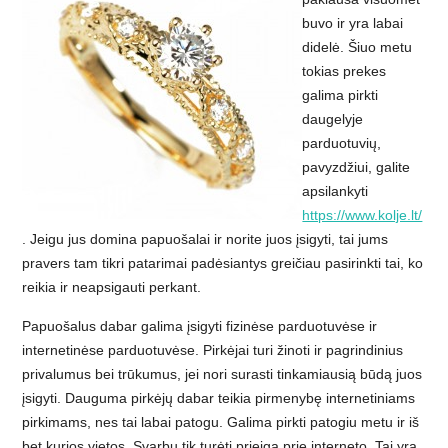
buvo ir yra labai
didelė. Šiuo metu
tokias prekes
galima pirkti
daugelyje
parduotuvių,
pavyzdžiui, galite
apsilankyti
https://www.kolje.lt/
. Jeigu jus domina papuošalai ir norite juos įsigyti, tai jums
pravers tam tikri patarimai padėsiantys greičiau pasirinkti tai, ko
reikia ir neapsigauti perkant.
Papuošalus dabar galima įsigyti fizinėse parduotuvėse ir
internetinėse parduotuvėse. Pirkėjai turi žinoti ir pagrindinius
privalumus bei trūkumus, jei nori surasti tinkamiausią būdą juos
įsigyti. Dauguma pirkėjų dabar teikia pirmenybę internetiniams
pirkimams, nes tai labai patogu. Galima pirkti patogiu metu ir iš
bet kurios vietos. Svarbu tik turėti prieigą prie interneto. Tai yra