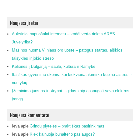
Naujausi įrašai
Auksiniai papuošalai internetu – kodėl verta rinktis ARES
Juvelyrika?
Mašinos nuoma Vilniaus oro uoste – patogus startas, aiškios
taisyklės ir jokio streso
Kelionės į Bulgariją – saulė, kultūra ir Ramybė
Itališkas gyvenimo skonis: kai kiekviena akimirka kupina aistros ir
nuotykių
Įžeminimo juostos ir strypai – gidas kaip apsaugoti savo elektros
įrangą
Naujausi komentarai
Ieva
apie
Grindų plytelės – praktiškas pasirinkimas
Ieva
apie
Kiek kainuoja buhalterio paslaugos?