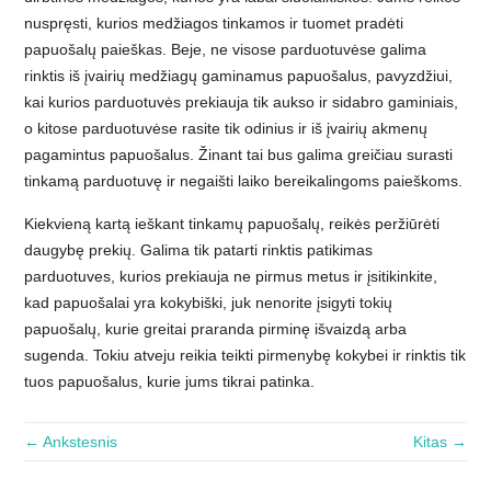
nuspręsti, kurios medžiagos tinkamos ir tuomet pradėti
papuošalų paieškas. Beje, ne visose parduotuvėse galima
rinktis iš įvairių medžiagų gaminamus papuošalus, pavyzdžiui,
kai kurios parduotuvės prekiauja tik aukso ir sidabro gaminiais,
o kitose parduotuvėse rasite tik odinius ir iš įvairių akmenų
pagamintus papuošalus. Žinant tai bus galima greičiau surasti
tinkamą parduotuvę ir negaišti laiko bereikalingoms paieškoms.
Kiekvieną kartą ieškant tinkamų papuošalų, reikės peržiūrėti
daugybę prekių. Galima tik patarti rinktis patikimas
parduotuves, kurios prekiauja ne pirmus metus ir įsitikinkite,
kad papuošalai yra kokybiški, juk nenorite įsigyti tokių
papuošalų, kurie greitai praranda pirminę išvaizdą arba
sugenda. Tokiu atveju reikia teikti pirmenybę kokybei ir rinktis tik
tuos papuošalus, kurie jums tikrai patinka.
← Ankstesnis
Kitas →