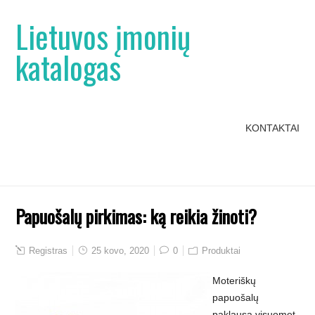
Lietuvos įmonių
katalogas
KONTAKTAI
Papuošalų pirkimas: ką reikia žinoti?
Registras
25 kovo, 2020
0
Produktai
Moteriškų
papuošalų
paklausa visuomet