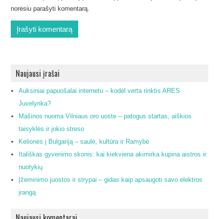
norėsiu parašyti komentarą.
Naujausi įrašai
Auksiniai papuošalai internetu – kodėl verta rinktis ARES
Juvelyrika?
Mašinos nuoma Vilniaus oro uoste – patogus startas, aiškios
taisyklės ir jokio streso
Kelionės į Bulgariją – saulė, kultūra ir Ramybė
Itališkas gyvenimo skonis: kai kiekviena akimirka kupina aistros ir
nuotykių
Įžeminimo juostos ir strypai – gidas kaip apsaugoti savo elektros
įrangą
Naujausi komentarai