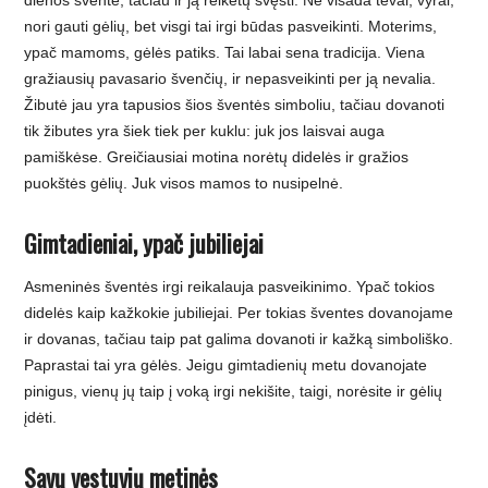
dienos šventė, tačiau ir ją reikėtų švęsti. Ne visada tėvai, vyrai,
nori gauti gėlių, bet visgi tai irgi būdas pasveikinti. Moterims,
ypač mamoms, gėlės patiks. Tai labai sena tradicija. Viena
gražiausių pavasario švenčių, ir nepasveikinti per ją nevalia.
Žibutė jau yra tapusios šios šventės simboliu, tačiau dovanoti
tik žibutes yra šiek tiek per kuklu: juk jos laisvai auga
pamiškėse. Greičiausiai motina norėtų didelės ir gražios
puokštės gėlių. Juk visos mamos to nusipelnė.
Gimtadieniai, ypač jubiliejai
Asmeninės šventės irgi reikalauja pasveikinimo. Ypač tokios
didelės kaip kažkokie jubiliejai. Per tokias šventes dovanojame
ir dovanas, tačiau taip pat galima dovanoti ir kažką simboliško.
Paprastai tai yra gėlės. Jeigu gimtadienių metu dovanojate
pinigus, vienų jų taip į voką irgi nekišite, taigi, norėsite ir gėlių
įdėti.
Savų vestuvių metinės