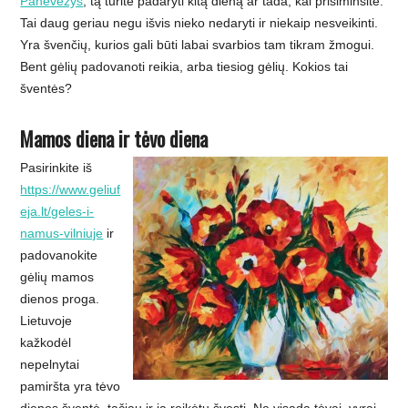
Panevezys
, tą turite padaryti kitą dieną ar tada, kai prisiminsite.
Tai daug geriau negu išvis nieko nedaryti ir niekaip nesveikinti.
Yra švenčių, kurios gali būti labai svarbios tam tikram žmogui.
Bent gėlių padovanoti reikia, arba tiesiog gėlių. Kokios tai
šventės?
Mamos diena ir tėvo diena
Pasirinkite iš
https://www.geliuf
eja.lt/geles-i-
namus-vilniuje
ir
padovanokite
gėlių mamos
dienos proga.
Lietuvoje
kažkodėl
nepelnytai
pamiršta yra tėvo