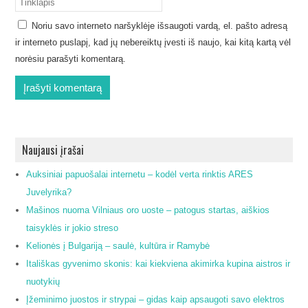
Noriu savo interneto naršyklėje išsaugoti vardą, el. pašto adresą
ir interneto puslapį, kad jų nebereiktų įvesti iš naujo, kai kitą kartą vėl
norėsiu parašyti komentarą.
Naujausi įrašai
Auksiniai papuošalai internetu – kodėl verta rinktis ARES
Juvelyrika?
Mašinos nuoma Vilniaus oro uoste – patogus startas, aiškios
taisyklės ir jokio streso
Kelionės į Bulgariją – saulė, kultūra ir Ramybė
Itališkas gyvenimo skonis: kai kiekviena akimirka kupina aistros ir
nuotykių
Įžeminimo juostos ir strypai – gidas kaip apsaugoti savo elektros