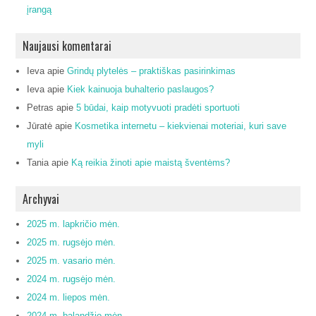
įrangą
Naujausi komentarai
Ieva
apie
Grindų plytelės – praktiškas pasirinkimas
Ieva
apie
Kiek kainuoja buhalterio paslaugos?
Petras
apie
5 būdai, kaip motyvuoti pradėti sportuoti
Jūratė
apie
Kosmetika internetu – kiekvienai moteriai, kuri save
myli
Tania
apie
Ką reikia žinoti apie maistą šventėms?
Archyvai
2025 m. lapkričio mėn.
2025 m. rugsėjo mėn.
2025 m. vasario mėn.
2024 m. rugsėjo mėn.
2024 m. liepos mėn.
2024 m. balandžio mėn.