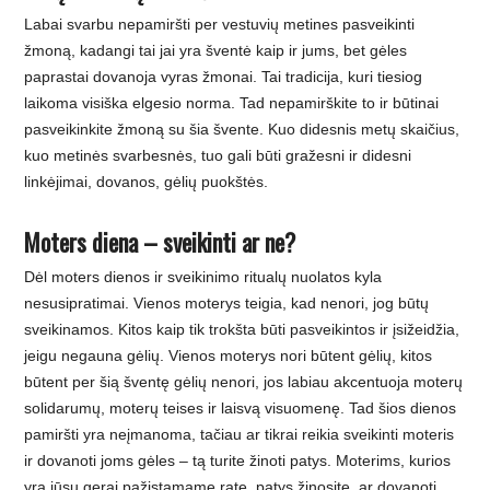
Labai svarbu nepamiršti per vestuvių metines pasveikinti
žmoną, kadangi tai jai yra šventė kaip ir jums, bet gėles
paprastai dovanoja vyras žmonai. Tai tradicija, kuri tiesiog
laikoma visiška elgesio norma. Tad nepamirškite to ir būtinai
pasveikinkite žmoną su šia švente. Kuo didesnis metų skaičius,
kuo metinės svarbesnės, tuo gali būti gražesni ir didesni
linkėjimai, dovanos, gėlių puokštės.
Moters diena – sveikinti ar ne?
Dėl moters dienos ir sveikinimo ritualų nuolatos kyla
nesusipratimai. Vienos moterys teigia, kad nenori, jog būtų
sveikinamos. Kitos kaip tik trokšta būti pasveikintos ir įsižeidžia,
jeigu negauna gėlių. Vienos moterys nori būtent gėlių, kitos
būtent per šią šventę gėlių nenori, jos labiau akcentuoja moterų
solidarumų, moterų teises ir laisvą visuomenę. Tad šios dienos
pamiršti yra neįmanoma, tačiau ar tikrai reikia sveikinti moteris
ir dovanoti joms gėles – tą turite žinoti patys. Moterims, kurios
yra jūsų gerai pažįstamame rate, patys žinosite, ar dovanoti