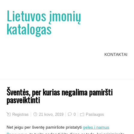
Lietuvos įmonių
katalogas
KONTAKTAI
Šventės, per kurias negalima pamiršti
pasveiktinti
Registras
21 kovo, 2019
0
Paslaugos
Net jeigu per šventę pamiršote pristatyti
geles i namus