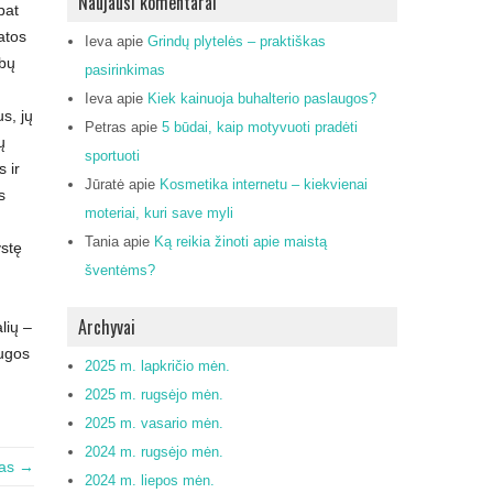
Naujausi komentarai
pat
atos
Ieva
apie
Grindų plytelės – praktiškas
rbų
pasirinkimas
Ieva
apie
Kiek kainuoja buhalterio paslaugos?
s, jų
Petras
apie
5 būdai, kaip motyvuoti pradėti
ų
sportuoti
 ir
Jūratė
apie
Kosmetika internetu – kiekvienai
s
moteriai, kuri save myli
Tania
apie
Ką reikia žinoti apie maistą
ystę
šventėms?
Archyvai
lių –
augos
2025 m. lapkričio mėn.
2025 m. rugsėjo mėn.
2025 m. vasario mėn.
2024 m. rugsėjo mėn.
tas →
2024 m. liepos mėn.