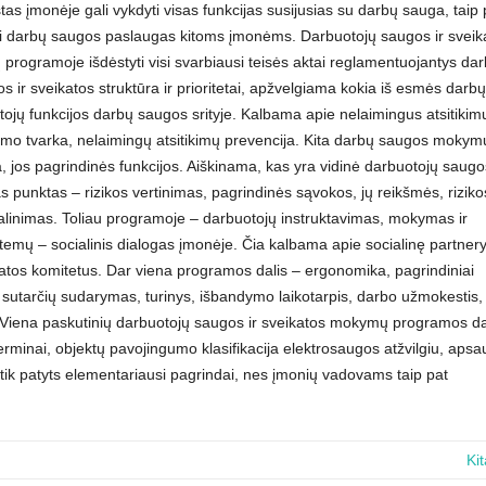
stas įmonėje gali vykdyti visas funkcijas susijusias su darbų sauga, taip 
kti darbų saugos paslaugas kitoms įmonėms. Darbuotojų saugos ir sveik
rogramoje išdėstyti visi svarbiausi teisės aktai reglamentuojantys da
r sveikatos struktūra ir prioritetai, apžvelgiama kokia iš esmės darbų
jų funkcijos darbų saugos srityje. Kalbama apie nelaimingus atsitikimu
ėjimo tvarka, nelaimingų atsitikimų prevencija. Kita darbų saugos mokym
 jos pagrindinės funkcijos. Aiškinama, kas yra vidinė darbuotojų saugos
s punktas – rizikos vertinimas, pagrindinės sąvokos, jų reikšmės, riziko
alinimas. Toliau programoje – darbuotojų instruktavimas, mokymas ir
mų – socialinis dialogas įmonėje. Čia kalbama apie socialinę partner
katos komitetus. Dar viena programos dalis – ergonomika, pagrindiniai
bo sutarčių sudarymas, turinys, išbandymo laikotarpis, darbo užmokestis,
Viena paskutinių darbuotojų saugos ir sveikatos mokymų programos da
erminai, objektų pavojingumo klasifikacija elektrosaugos atžvilgiu, aps
 tik patyts elementariausi pagrindai, nes įmonių vadovams taip pat
Ki