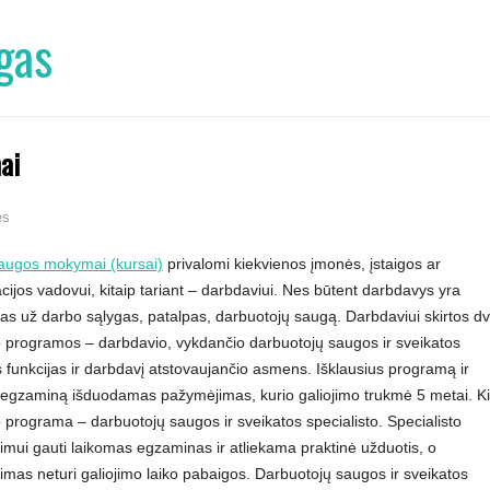
gas
ai
ės
augos mokymai (kursai)
privalomi kiekvienos įmonės, įstaigos ar
cijos vadovui, kitaip tariant – darbdaviui. Nes būtent darbdavys yra
as už darbo sąlygas, patalpas, darbuotojų saugą. Darbdaviui skirtos dv
programos – darbdavio, vykdančio darbuotojų saugos ir sveikatos
 funkcijas ir darbdavį atstovaujančio asmens. Išklausius programą ir
s egzaminą išduodamas pažymėjimas, kurio galiojimo trukmė 5 metai. Ki
rograma – darbuotojų saugos ir sveikatos specialisto. Specialisto
mui gauti laikomas egzaminas ir atliekama praktinė užduotis, o
mas neturi galiojimo laiko pabaigos. Darbuotojų saugos ir sveikatos