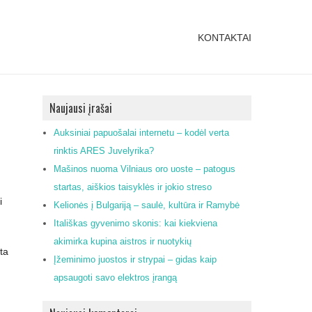
KONTAKTAI
Naujausi įrašai
Auksiniai papuošalai internetu – kodėl verta
rinktis ARES Juvelyrika?
Mašinos nuoma Vilniaus oro uoste – patogus
startas, aiškios taisyklės ir jokio streso
i
Kelionės į Bulgariją – saulė, kultūra ir Ramybė
Itališkas gyvenimo skonis: kai kiekviena
akimirka kupina aistros ir nuotykių
ta
Įžeminimo juostos ir strypai – gidas kaip
apsaugoti savo elektros įrangą