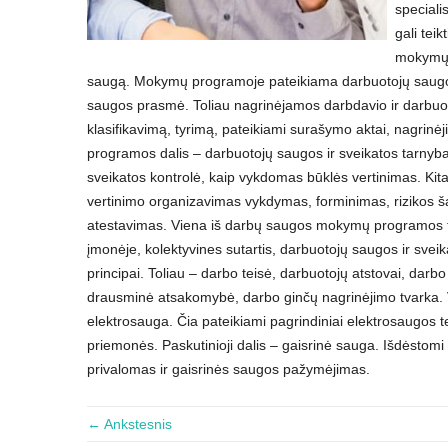
speciali
gali tei
mokymų p
saugą. Mokymų programoje pateikiama darbuotojų saugos i
saugos prasmė. Toliau nagrinėjamos darbdavio ir darbuoto
klasifikavimą, tyrimą, pateikiami surašymo aktai, nagrin
programos dalis – darbuotojų saugos ir sveikatos tarnyba,
sveikatos kontrolė, kaip vykdomas būklės vertinimas. Kita
vertinimo organizavimas vykdymas, forminimas, rizikos š
atestavimas. Viena iš darbų saugos mokymų programos te
įmonėje, kolektyvines sutartis, darbuotojų saugos ir svei
principai. Toliau – darbo teisė, darbuotojų atstovai, dar
drausminė atsakomybė, darbo ginčų nagrinėjimo tvarka. 
elektrosauga. Čia pateikiami pagrindiniai elektrosaugos t
priemonės. Paskutinioji dalis – gaisrinė sauga. Išdėstomi
privalomas ir gaisrinės saugos pažymėjimas.
← Ankstesnis