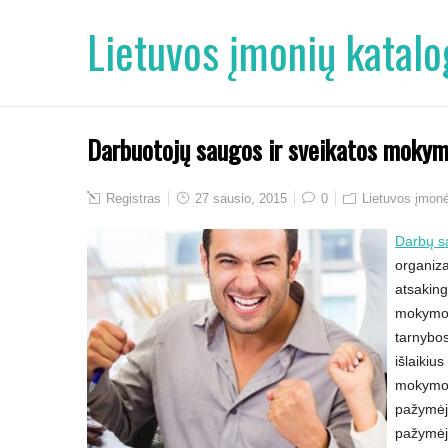
Lietuvos įmonių katalo
Darbuotojų saugos ir sveikatos mokym
Registras
27 sausio, 2015
0
Lietuvos įmon
Darbų s
organiza
atsaking
mokymo 
tarnybos
išlaikiu
mokymo p
pažymėji
pažymėji