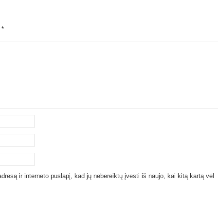
i
*
resą ir interneto puslapį, kad jų nebereiktų įvesti iš naujo, kai kitą kartą vėl